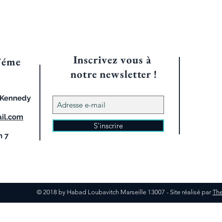
Inscrivez vous à
7éme
notre
newsletter !
d Kennedy
il.com
S'inscrire
h 7
© 2018 by Habad Loubavitch Marseille 13007 - Site réalisé par
The