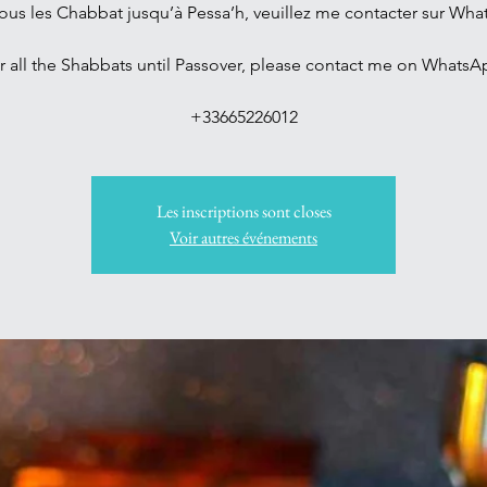
ous les Chabbat jusqu’à Pessa’h, veuillez me contacter sur Wh
r all the Shabbats until Passover, please contact me on WhatsA
Les inscriptions sont closes
Voir autres événements