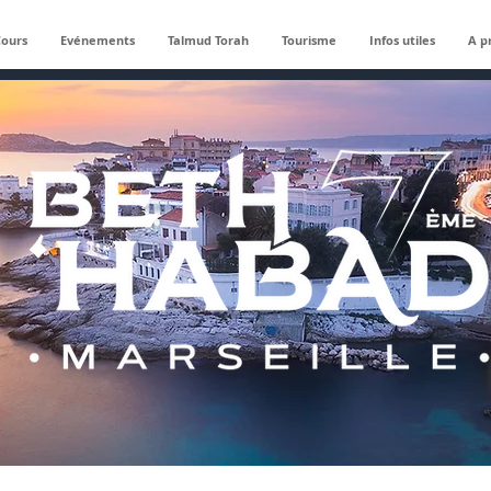
Cours
Evénements
Talmud Torah
Tourisme
Infos utiles
A p