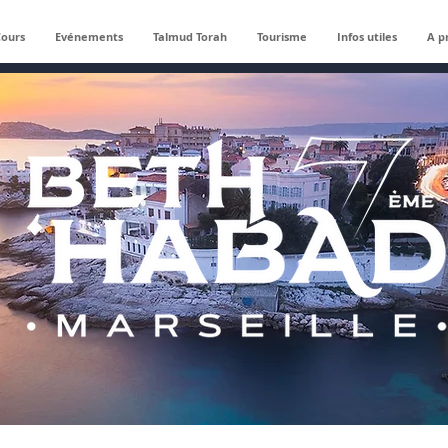
Cours
Evénements
Talmud Torah
Tourisme
Infos utiles
A p