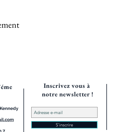
nement
Inscrivez vous à
7éme
notre
newsletter !
d Kennedy
il.com
S'inscrire
h 7