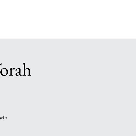
Torah
ad »