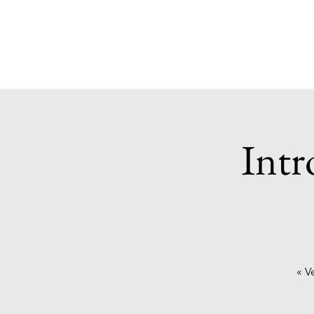
Intr
« V