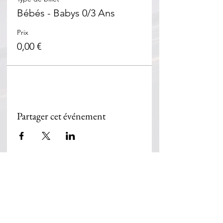
Bébés - Babys 0/3 Ans
Prix
0,00 €
Partager cet événement
Beth Habad Marseille 7éme
155, corniche du Pt John Fitzgerald
Kennedy
13007 Marseille