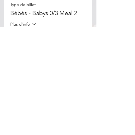
Type de billet
Bébés - Babys 0/3 Meal 2
Plus d'info
Prix
0,00 €
Partager cet événement
Beth Habad Marseille 7éme