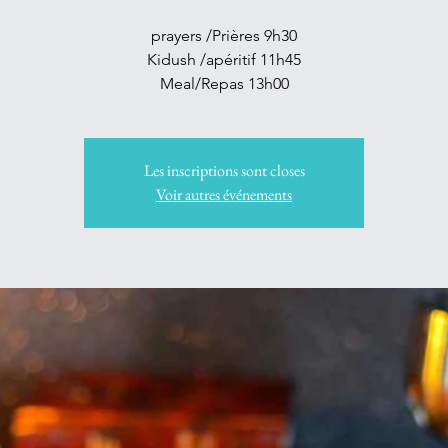
prayers /Prières 9h30
Kidush /apéritif 11h45
Meal/Repas 13h00
Les inscriptions sont closes
Voir autres événements