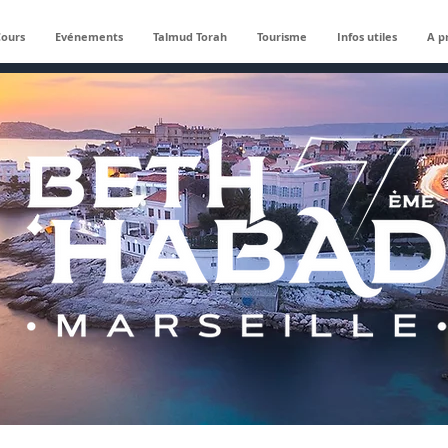
Cours
Evénements
Talmud Torah
Tourisme
Infos utiles
A p