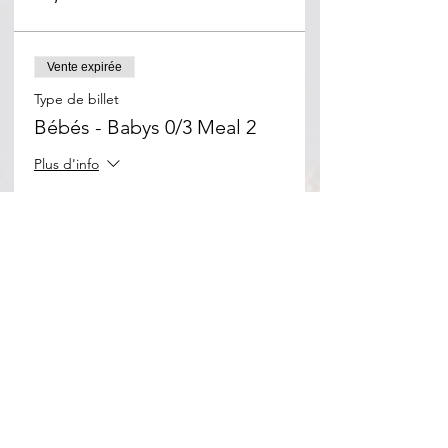
Vente expirée
Type de billet
Bébés - Babys 0/3 Meal 2
Plus d'info
Prix
0,00 €
Vente expirée
Type de billet
Tarif + soutien (samedi)
Plus d'info
Prix