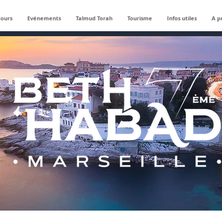
Cours
Evénements
Talmud Torah
Tourisme
Infos utiles
A p