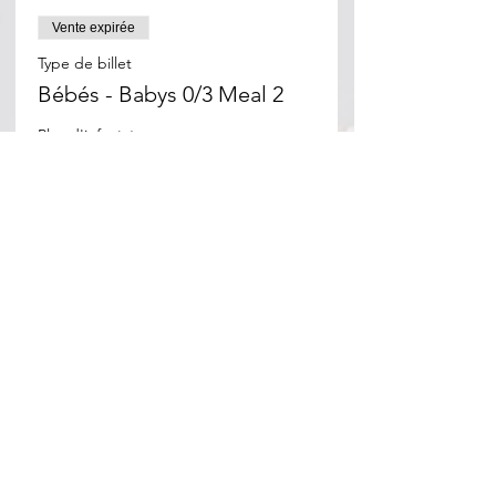
Vente expirée
Type de billet
Bébés - Babys 0/3 Meal 2
Plus d'info
Prix
0,00 €
Partager cet événement