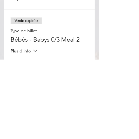
Vente expirée
Type de billet
Bébés - Babys 0/3 Meal 2
Plus d'info
Prix
0,00 €
Vente expirée
Type de billet
Tarif+soutien (samedi)
Plus d'info
Prix