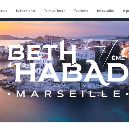
Cours
Evénements
Talmud Torah
Tourisme
Infos utiles
A p