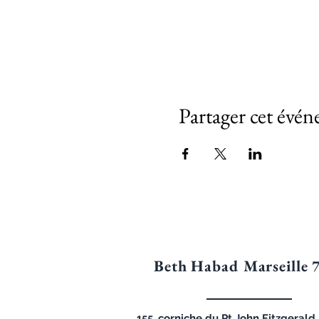
Partager cet évé
Beth Habad Marseille 
155, corniche du Pt John Fitzgeral