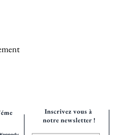
nement
Inscrivez vous à
7éme
notre
newsletter !
d Kennedy