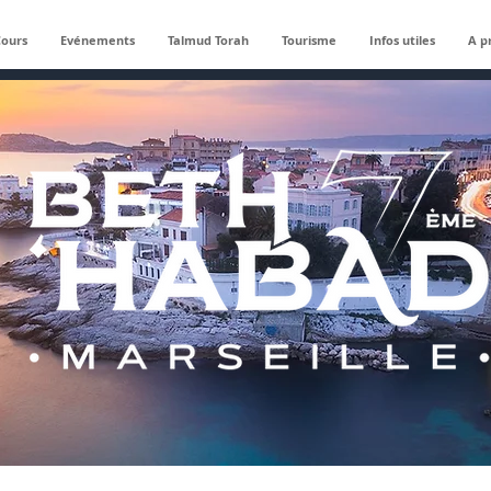
Cours
Evénements
Talmud Torah
Tourisme
Infos utiles
A p