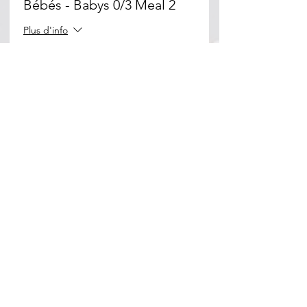
Bébés - Babys 0/3 Meal 2
Plus d'info
Prix
0,00 €
Partager cet événement
Beth Habad Marseille 7éme
155, corniche du Pt John Fitzgerald
Kennedy