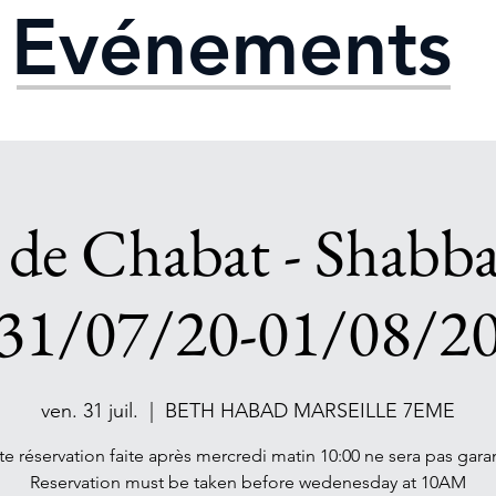
Evénements
 de Chabat - Shabba
31/07/20-01/08/2
ven. 31 juil.
  |  
BETH HABAD MARSEILLE 7EME
te réservation faite après mercredi matin 10:00 ne sera pas garan
Reservation must be taken before wedenesday at 10AM