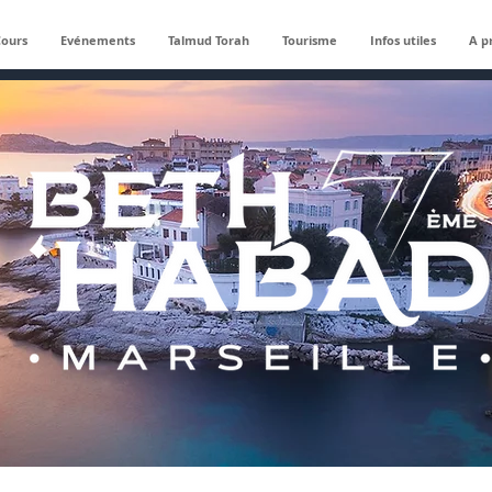
Cours
Evénements
Talmud Torah
Tourisme
Infos utiles
A p