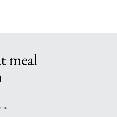
t meal
0
tie.