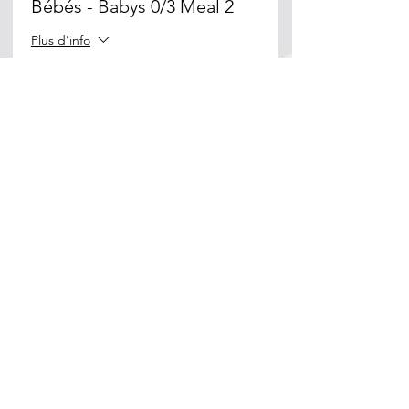
Bébés - Babys 0/3 Meal 2
Plus d'info
Prix
0,00 €
Partager cet événement
Beth Habad Marseille 7éme
155, corniche du Pt John Fitzgerald
Kennedy