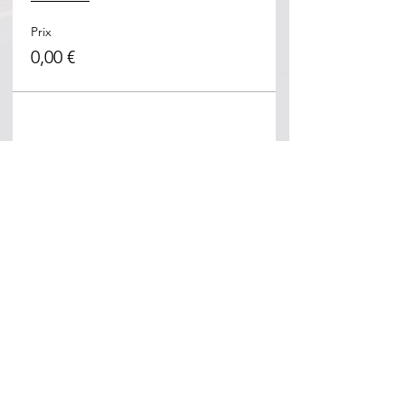
Prix
0,00 €
Partager cet événement
Beth Habad Marseille 7éme
155, corniche du Pt John Fitzgerald
Kennedy
13007 Marseille
Mail :
bethhabadmarseille7@gmail.com
Tel : 06 65 22 60 12