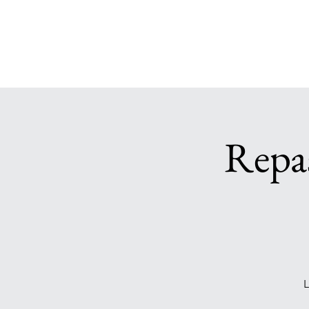
Repas
L