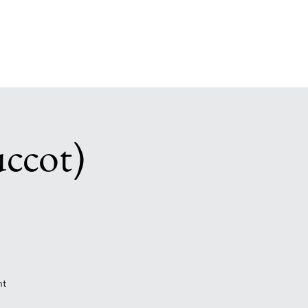
uccot)
nt