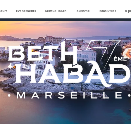
Cours
Evénements
Talmud Torah
Tourisme
Infos utiles
A p