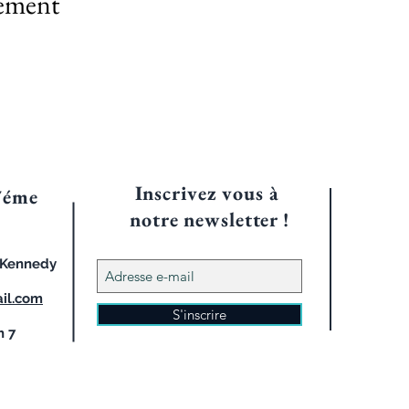
nement
Inscrivez vous à
7éme
notre
newsletter !
d Kennedy
il.com
S'inscrire
h 7