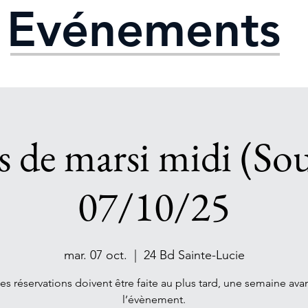
Evénements
 de marsi midi (So
07/10/25
mar. 07 oct.
  |  
24 Bd Sainte-Lucie
es réservations doivent être faite au plus tard, une semaine ava
l’évènement.