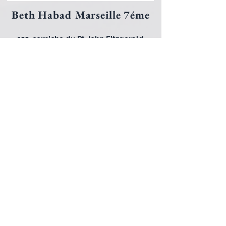
Beth Habad Marseille 7éme
155, corniche du Pt John Fitzgerald
Kennedy
13007 Marseille
Mail :
bethhabadmarseille7@gmail.com
Tel : 06 65 22 60 12
Facebook : Habad Loubavitch 7