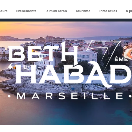
Cours
Evénements
Talmud Torah
Tourisme
Infos utiles
A p