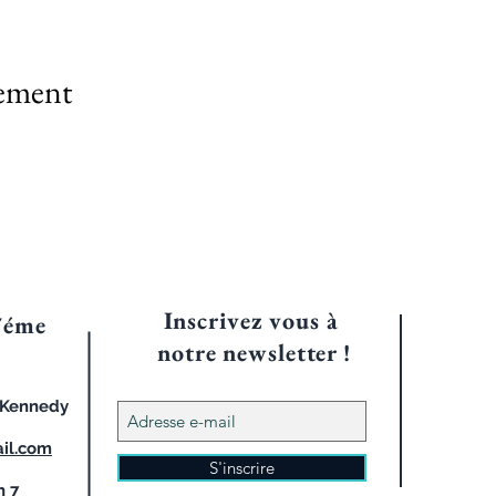
nement
Inscrivez vous à
7éme
notre
newsletter !
d Kennedy
il.com
S'inscrire
h 7