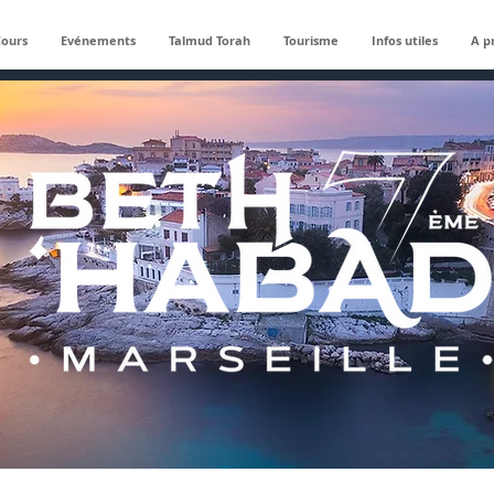
Cours
Evénements
Talmud Torah
Tourisme
Infos utiles
A p