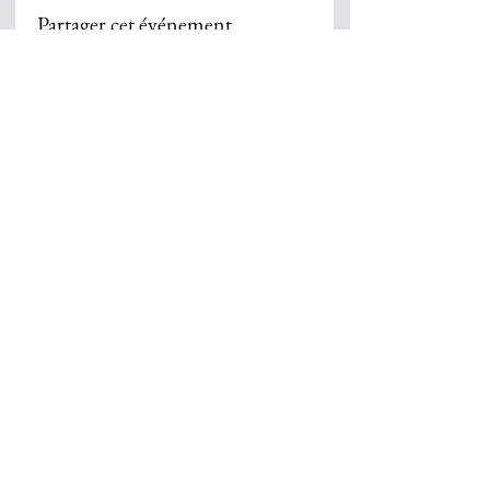
Partager cet événement
Beth Habad Marseille 7éme
155, corniche du Pt John Fitzgerald
Kennedy
13007 Marseille
Mail :
bethhabadmarseille7@gmail.com
Tel : 06 65 22 60 12
Facebook : Habad Loubavitch 7