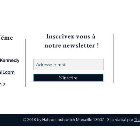
Inscrivez vous à
7éme
notre
newsletter !
d Kennedy
il.com
S'inscrire
h 7
© 2018 by Habad Loubavitch Marseille 13007 - Site réalisé par
The