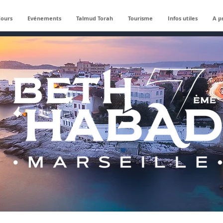
Cours
Evénements
Talmud Torah
Tourisme
Infos utiles
A p