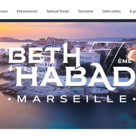
Cours
Evénements
Talmud Torah
Tourisme
Infos utiles
A p