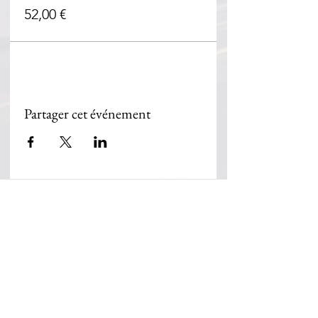
52,00 €
Partager cet événement
Beth Habad Marseille 7éme
155, corniche du Pt John Fitzgerald
Kennedy
13007 Marseille
Mail :
bethhabadmarseille7@gmail.com
Tel : 06 65 22 60 12
Facebook : Habad Loubavitch 7