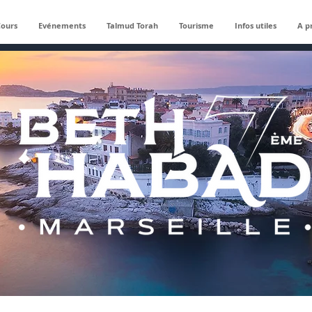
Cours
Evénements
Talmud Torah
Tourisme
Infos utiles
A p