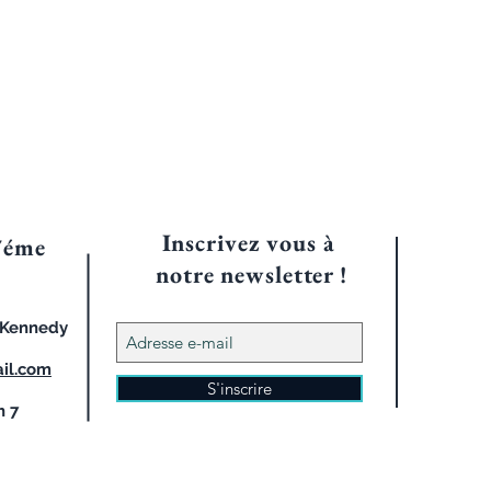
Inscrivez vous à
7éme
notre
newsletter !
d Kennedy
il.com
S'inscrire
h 7